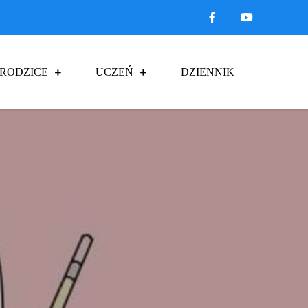
RODZICE
UCZEŃ
DZIENNIK
łczycach
e