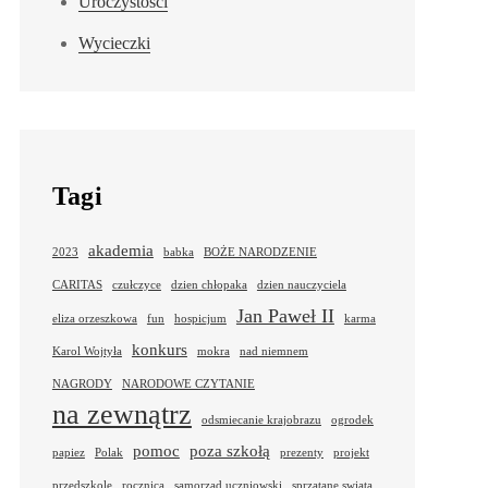
Uroczystości
Wycieczki
Tagi
akademia
2023
babka
BOŻE NARODZENIE
CARITAS
czułczyce
dzien chłopaka
dzien nauczyciela
Jan Paweł II
eliza orzeszkowa
fun
hospicjum
karma
konkurs
Karol Wojtyła
mokra
nad niemnem
NAGRODY
NARODOWE CZYTANIE
na zewnątrz
odsmiecanie krajobrazu
ogrodek
pomoc
poza szkołą
papiez
Polak
prezenty
projekt
przedszkole
rocznica
samorząd uczniowski
sprzatane swiata