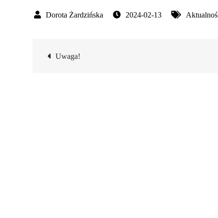
2024-02-13
Aktualnoś
Nawigacja
Uwaga!
wpisu