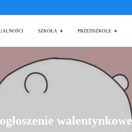
UALNOŚCI
SZKOŁA
PRZEDSZKOLE
a Podstawowa im. Jana Pawła II w Czu
ogłoszenie walentynkow