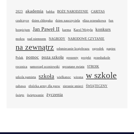
akademia
2023
babka
BOŻE NARODZENIE
CARITAS
czułczyce
dzien chłopaka
dzien nauczyciela
eliza orzeszkowa
fun
Jan Paweł II
konkurs
hospicjum
karma
Karol Wojtyła
mokra
nad niemnem
NAGRODY
NARODOWE CZYTANIE
na zewnątrz
odsmiecanie krajobrazu
ogrodek
papiez
pomoc
poza szkołą
Polak
prezenty
projekt
przedszkole
rocznica
samorząd uczniowski
sprzatane swiata
STROIK
w szkole
szkoła
szkola pamieta
wielkanoc
wiosna
zabawa
zbiórka army dla psow
zieranie smieci
ŚWIĄTECZNY
życzenia
święto
świętowanie