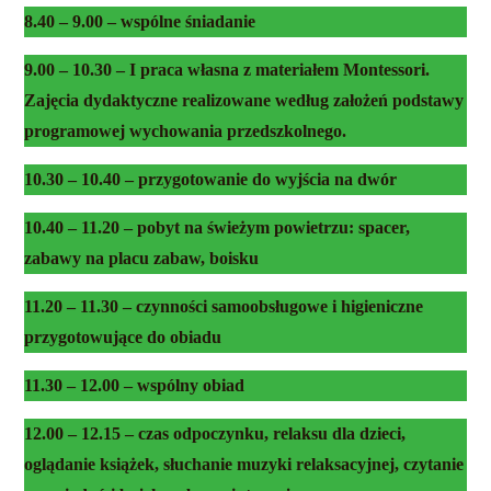
8.40 – 9.00 – wspólne śniadanie
9.00 – 10.30 – I praca własna z materiałem Montessori.
Zajęcia dydaktyczne realizowane według założeń podstawy
programowej wychowania przedszkolnego.
10.30 – 10.40 – przygotowanie do wyjścia na dwór
10.40 – 11.20 – pobyt na świeżym powietrzu: spacer,
zabawy na placu zabaw, boisku
11.20 – 11.30 – czynności samoobsługowe i higieniczne
przygotowujące do obiadu
11.30 – 12.00 – wspólny obiad
12.00 – 12.15 – czas odpoczynku, relaksu dla dzieci,
oglądanie książek, słuchanie muzyki relaksacyjnej, czytanie