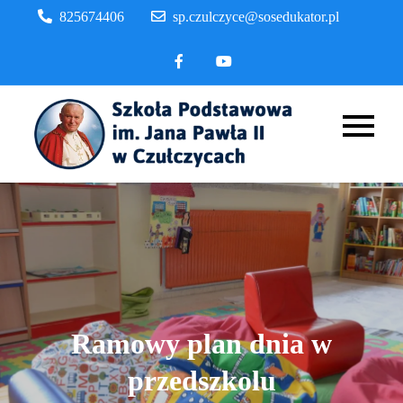
Skip
825674406
sp.czulczyce@sosedukator.pl
to
content
Szkoła
Podstaw
im. Jana
Pawła II
Czułczyc
Ramowy plan dnia w
przedszkolu