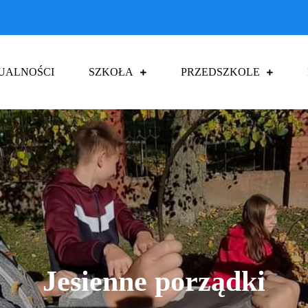
UALNOŚCI
SZKOŁA
PRZEDSZKOLE
a Podstawowa im. Jana Pawła II w Czu
Jesienne porządki