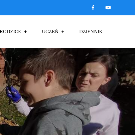
RODZICE
UCZEŃ
DZIENNIK
łczycach