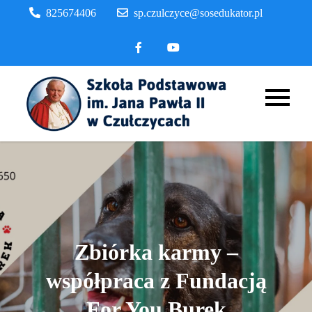
Skip
825674406
sp.czulczyce@sosedukator.pl
to
content
Szkoła
Podstaw
im. Jana
Pawła II
Czułczyc
Zbiórka karmy –
współpraca z Fundacją
For You Burek