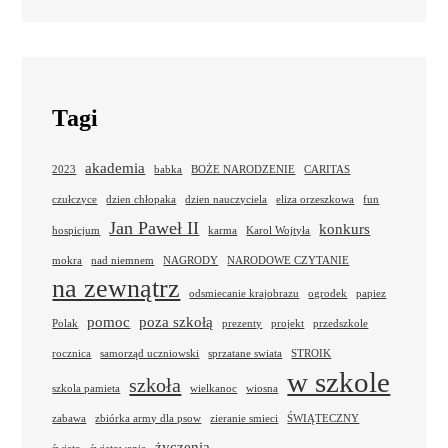
Tagi
akademia
2023
babka
BOŻE NARODZENIE
CARITAS
czułczyce
dzien chłopaka
dzien nauczyciela
eliza orzeszkowa
fun
Jan Paweł II
konkurs
hospicjum
karma
Karol Wojtyła
mokra
nad niemnem
NAGRODY
NARODOWE CZYTANIE
na zewnątrz
odsmiecanie krajobrazu
ogrodek
papiez
pomoc
poza szkołą
Polak
prezenty
projekt
przedszkole
rocznica
samorząd uczniowski
sprzatane swiata
STROIK
w szkole
szkoła
szkola pamieta
wielkanoc
wiosna
zabawa
zbiórka army dla psow
zieranie smieci
ŚWIĄTECZNY
życzenia