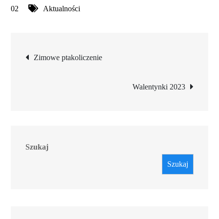
02
Aktualności
Nawigacja
Zimowe ptakoliczenie
wpisu
Walentynki 2023
Szukaj
Szukaj