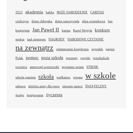
akademia
2023
babka
BOŻE NARODZENIE
CARITAS
czułczyce
dzien chłopaka
dzien nauczyciela
eliza orzeszkowa
fun
Jan Paweł II
konkurs
hospicjum
karma
Karol Wojtyła
mokra
nad niemnem
NAGRODY
NARODOWE CZYTANIE
na zewnątrz
odsmiecanie krajobrazu
ogrodek
papiez
pomoc
poza szkołą
Polak
prezenty
projekt
przedszkole
rocznica
samorząd uczniowski
sprzatane swiata
STROIK
w szkole
szkoła
szkola pamieta
wielkanoc
wiosna
zabawa
zbiórka army dla psow
zieranie smieci
ŚWIĄTECZNY
życzenia
święto
świętowanie