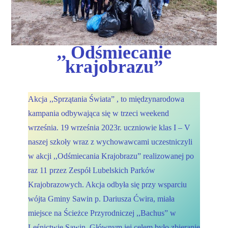
,, Odśmiecanie
krajobrazu”
Akcja ,,Sprzątania Świata” , to międzynarodowa
kampania odbywająca się w trzeci weekend
września. 19 września 2023r. uczniowie klas I – V
naszej szkoły wraz z wychowawcami uczestniczyli
w akcji ,,Odśmiecania Krajobrazu” realizowanej po
raz 11 przez Zespół Lubelskich Parków
Krajobrazowych. Akcja odbyła się przy wsparciu
wójta Gminy Sawin p. Dariusza Ćwira, miała
miejsce na Ścieżce Przyrodniczej ,,Bachus” w
Leśnictwie Sawin. Głównym jej celem było
zbieranie