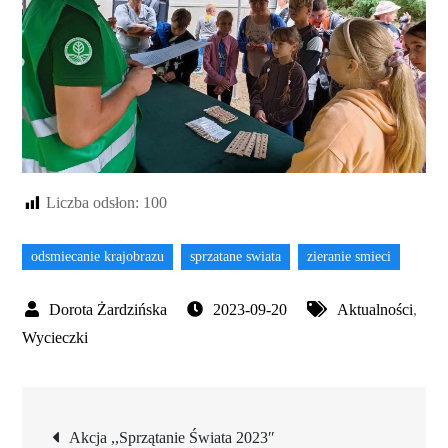
Liczba odsłon:
100
odsmiecanie krajobrazu
sprzatane swiata
zieranie smieci
2023-09-20
Aktualności
,
Wycieczki
Nawigacja
Akcja ,,Sprzątanie Świata 2023″