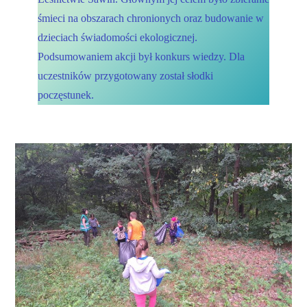
śmieci na obszarach chronionych oraz budowanie w
dzieciach świadomości ekologicznej.
Podsumowaniem akcji był konkurs wiedzy. Dla
uczestników przygotowany został słodki
poczęstunek.