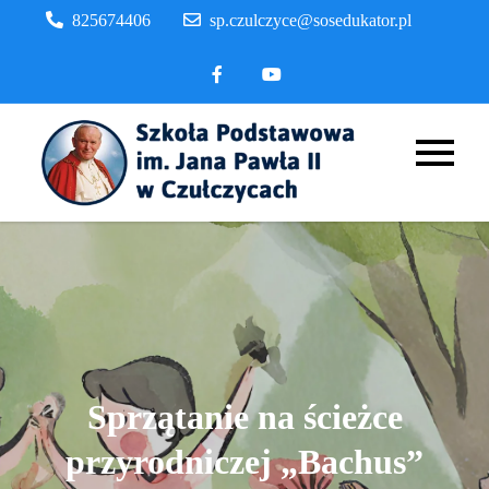
Skip
825674406
sp.czulczyce@sosedukator.pl
to
content
Szkoła
Podstaw
im. Jana
Pawła II
Czułczyc
Sprzątanie na ścieżce
przyrodniczej „Bachus”