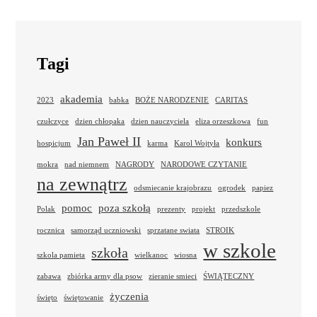
Tagi
akademia
2023
babka
BOŻE NARODZENIE
CARITAS
czułczyce
dzien chłopaka
dzien nauczyciela
eliza orzeszkowa
fun
Jan Paweł II
konkurs
hospicjum
karma
Karol Wojtyła
mokra
nad niemnem
NAGRODY
NARODOWE CZYTANIE
na zewnątrz
odsmiecanie krajobrazu
ogrodek
papiez
pomoc
poza szkołą
Polak
prezenty
projekt
przedszkole
rocznica
samorząd uczniowski
sprzatane swiata
STROIK
w szkole
szkoła
szkola pamieta
wielkanoc
wiosna
zabawa
zbiórka army dla psow
zieranie smieci
ŚWIĄTECZNY
życzenia
święto
świętowanie