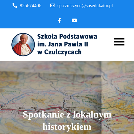
Skip
825674406
sp.czulczyce@sosedukator.pl
to
content
Szkoła
Podstaw
im. Jana
Pawła II
Czułczyc
Spotkanie z lokalnym
historykiem