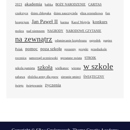
akademia
2023
babka
BOŻE NARODZENIE
CARITAS
czułczyce
dzien chłopaka
dzien nauczyciela
eliza orzeszkowa
fun
Jan Paweł II
konkurs
hospicjum
karma
Karol Wojtyła
mokra
nad niemnem
NAGRODY
NARODOWE CZYTANIE
na zewnątrz
odsmiecanie krajobrazu
ogrodek
papiez
pomoc
poza szkołą
Polak
prezenty
projekt
przedszkole
rocznica
samorząd uczniowski
sprzatane swiata
STROIK
w szkole
szkoła
szkola pamieta
wielkanoc
wiosna
zabawa
zbiórka army dla psow
zieranie smieci
ŚWIĄTECZNY
życzenia
święto
świętowanie