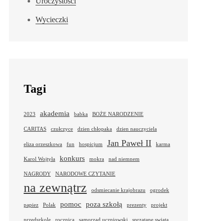
Uroczystości
Wycieczki
Tagi
akademia
2023
babka
BOŻE NARODZENIE
CARITAS
czułczyce
dzien chłopaka
dzien nauczyciela
Jan Paweł II
eliza orzeszkowa
fun
hospicjum
karma
konkurs
Karol Wojtyła
mokra
nad niemnem
NAGRODY
NARODOWE CZYTANIE
na zewnątrz
odsmiecanie krajobrazu
ogrodek
pomoc
poza szkołą
papiez
Polak
prezenty
projekt
przedszkole
rocznica
samorząd uczniowski
sprzatane swiata