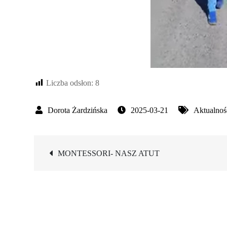
Liczba odsłon:
8
2025-03-21
Aktualnoś
Nawigacja
MONTESSORI- NASZ ATUT
wpisu