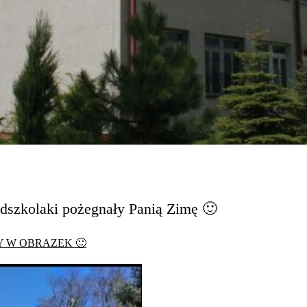
edszkolaki pożegnały Panią Zimę 🙂
 W OBRAZEK 🙂