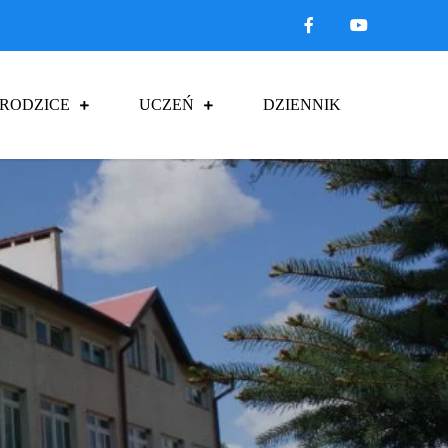
RODZICE
UCZEŃ
DZIENNIK
łczycach