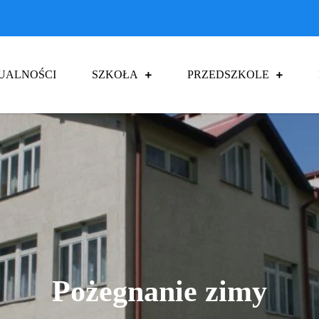
UALNOŚCI
SZKOŁA
PRZEDSZKOLE
a Podstawowa im. Jana Pawła II w Czu
Pożegnanie zimy