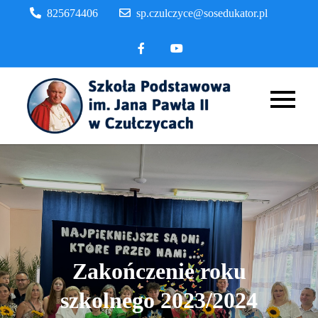
Skip
825674406
sp.czulczyce@sosedukator.pl
to
content
Szkoła
Podstaw
im. Jana
Pawła II
Czułczyc
Zakończenie roku
szkolnego 2023/2024