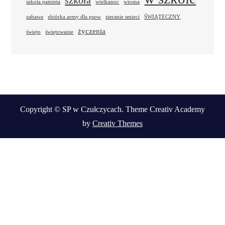
szkoła
szkola pamieta
wielkanoc
wiosna
zabawa
zbiórka army dla psow
zieranie smieci
ŚWIĄTECZNY
życzenia
święto
świętowanie
Copyright © SP w Czułczycach. Theme Creativ Academy
by
Creativ Themes