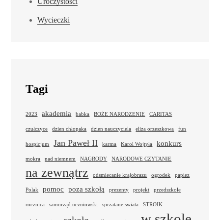
Uroczystości
Wycieczki
Tagi
akademia
2023
babka
BOŻE NARODZENIE
CARITAS
czułczyce
dzien chłopaka
dzien nauczyciela
eliza orzeszkowa
fun
Jan Paweł II
konkurs
hospicjum
karma
Karol Wojtyła
mokra
nad niemnem
NAGRODY
NARODOWE CZYTANIE
na zewnątrz
odsmiecanie krajobrazu
ogrodek
papiez
pomoc
poza szkołą
Polak
prezenty
projekt
przedszkole
rocznica
samorząd uczniowski
sprzatane swiata
STROIK
w szkole