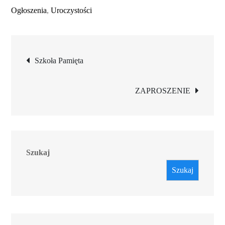
Ogłoszenia
,
Uroczystości
Nawigacja
Szkoła Pamięta
wpisu
ZAPROSZENIE
Szukaj
Szukaj