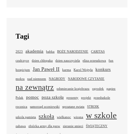
Tagi
akademia
2023
babka
BOŻE NARODZENIE
CARITAS
czułczyce
dzien chłopaka
dzien nauczyciela
eliza orzeszkowa
fun
Jan Paweł II
konkurs
hospicjum
karma
Karol Wojtyła
mokra
nad niemnem
NAGRODY
NARODOWE CZYTANIE
na zewnątrz
odsmiecanie krajobrazu
ogrodek
papiez
pomoc
poza szkołą
Polak
prezenty
projekt
przedszkole
rocznica
samorząd uczniowski
sprzatane swiata
STROIK
w szkole
szkoła
szkola pamieta
wielkanoc
wiosna
zabawa
zbiórka army dla psow
zieranie smieci
ŚWIĄTECZNY